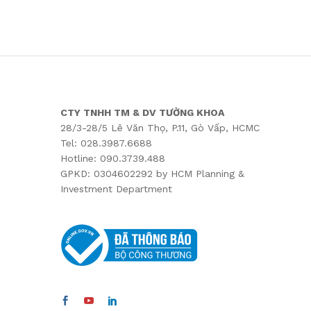
of 5
ed
1
o
ut
of
5
CTY TNHH TM & DV TƯỜNG KHOA
28/3-28/5 Lê Văn Thọ, P.11, Gò Vấp, HCMC
Tel: 028.3987.6688
Hotline: 090.3739.488
GPKD: 0304602292 by HCM Planning &
Investment Department