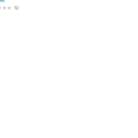
e)
12