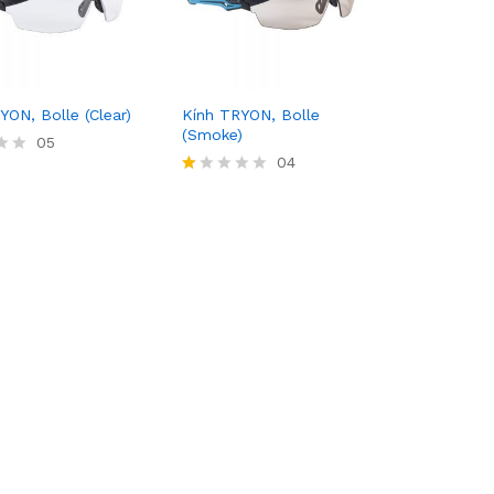
YON, Bolle (Clear)
Kính TRYON, Bolle
(Smoke)
05
04
R
at
ed
1.
0
0
o
ut
of
5