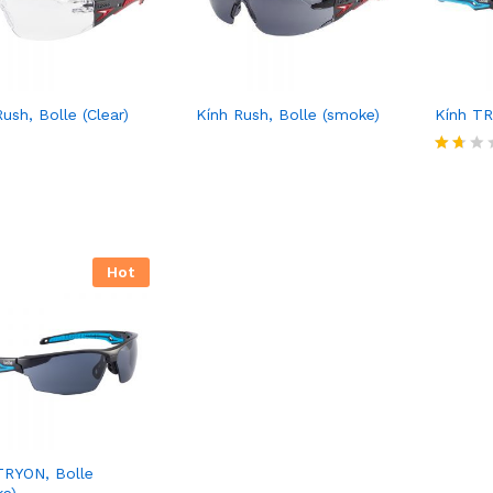
ush, Bolle (Clear)
Kính Rush, Bolle (smoke)
Kính TR
Rat
ed
1.6
0
out
of 5
Hot
TRYON, Bolle