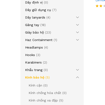
(Smok
Dây định vị
(0)
Dây giữ dụng cụ
(7)
Rate
d
Dây lanyards
(4)
2.00
out
Găng tay
(18)
of 5
Giày bảo hộ
(23)
Haz Containment
(1)
Headlamps
(4)
Hooks
(3)
Karabiners
(2)
Khẩu trang
(0)
Kính bảo hộ
(5)
Kính cận
(0)
Kính chống hóa chất
(0)
Kính chống va đập
(5)