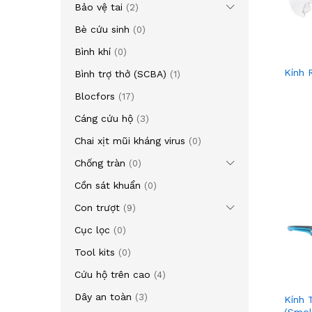
Bảo vệ tai
(2)
Bè cứu sinh
(0)
Bình khí
(0)
Kính R
Bình trợ thở (SCBA)
(1)
Blocfors
(17)
Cáng cứu hộ
(3)
Chai xịt mũi kháng virus
(0)
Chống tràn
(0)
Cồn sát khuẩn
(0)
Con trượt
(9)
Cục lọc
(0)
Tool kits
(0)
Cứu hộ trên cao
(4)
Dây an toàn
(3)
Kính 