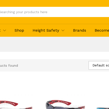
t
Shop
Height Safety
Brands
Become 
Default so
ucts found