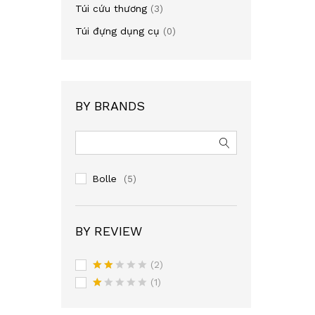
Túi cứu thương
(3)
Túi đựng dụng cụ
(0)
BY BRANDS
Bolle
(5)
BY REVIEW
(2)
Rate
(1)
d
2
R
out
at